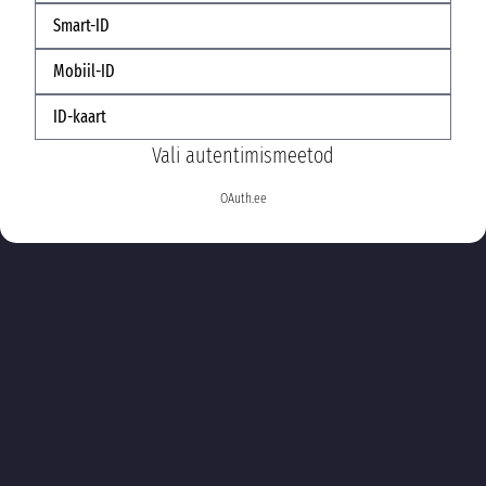
Smart-ID
Mobiil-ID
ID-kaart
Vali autentimismeetod
OAuth.ee